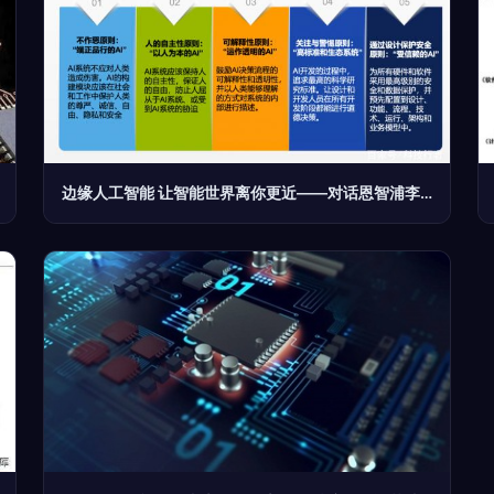
边缘人工智能 让智能世界离你更近——对话恩智浦李廷伟，剖析AI基础软件开发的关键突破